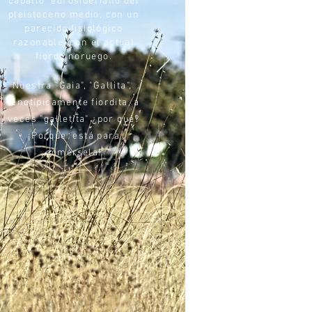
caballo eurosiberiano del
pleistoceno medio, con un
parecido fisiológico
razonable con el actual
fiordo noruego.
Nuestra "Gaia", "Gallita",
fenotípicamente fiordita, a
veces "galletita" ¿por qué?
¡Porque está para
comérsela
!