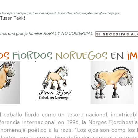
l Inicio para navegar por todas las páginas/ Click on "Home" to navigate through all the pages.
! Tusen Takk!
omos una granja familiar RURAL Y NO COMERCIAL
SI necesitas a
os
fiordos
noruegos
en
im
 caballo fiordo como un tesoro nacional, inextrica
ferencia internacional en 1996, la Norges Fjordhestl
e homenaje poético a la raza: "Los ojos son como lo