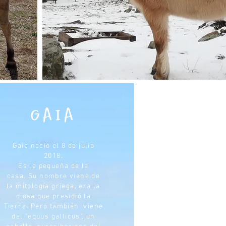
GAIA
Gaia nació el 8 de julio
2018.
Es la pequeña de la
casa.
Su nombre viene de
la mitología griega, era la
diosa que presidió la
Tierra. Pero también viene
del "equus gallicus", un