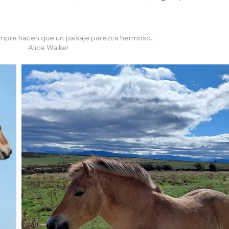
empre hacen que un paisaje parezca hermoso.
Alice Walker