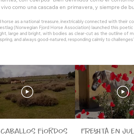
llantes, con cuerpos bien definidos como el contorno
 vivo como una cascada en primavera, y siempre de b
orse as a national treasure, inextricably connected with their cou
estlag (Norwegian Fjord Horse Association) launched this poetic 
ht, large and bright, with bodies as clear-cut as the outline of m
 spring, and always good-natured, responding calmly to challenges"
 caballos fiordos
FREYITA EN JU