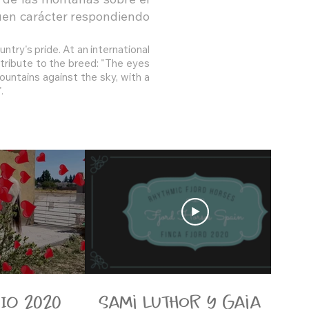
 de las montañas sobre el
uen carácter respondiendo
ntry's pride. At an international
tribute to the breed: "The eyes
ountains against the sky, with a
.
LIO 2020
sami luthor y gaia