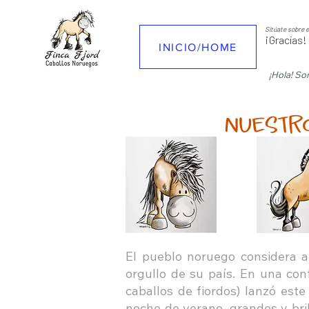
Sitúate sobre e
¡Gracias
INICIO/HOME
¡Hola! S
Nuestr
El pueblo noruego considera al
orgullo de su país. En una con
caballos de fiordos) lanzó est