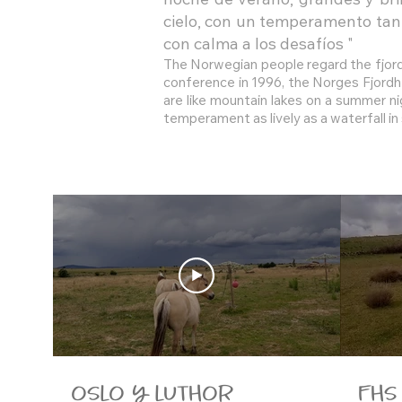
noche de verano, grandes y bri
cielo, con un temperamento tan
con calma a los desafíos "
The Norwegian people regard the fjord h
conference in 1996, the Norges Fjordh
are like mountain lakes on a summer nig
temperament as lively as a waterfall in
OSLO Y LUTHOR
FHS