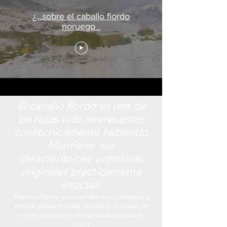
¿...sobre el caballo fiordo
noruego_
El caballo fiordo es una de
las razas más interesantes
zootécnicamente hablando.
Mantiene sus
características primitivas
originales prácticamente
intactas.
The fjord horse is one of the most interesting
breeds zootechnically speaking. It retains its
original primitive characteristics virtually
intact.