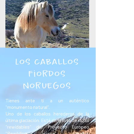
Los caballos
fiordos
noruegos
Tienes ante ti a un auténtico
"monumento natural".
Uno de los caballos herederos de la
última glaciación. Está en la lista de razas
"rewidables" del Proyecto Europeo