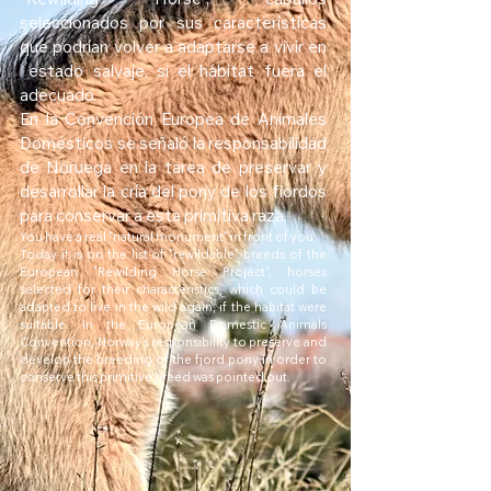
"Rewilding Horse", caballos
seleccionados por sus características
que podrían volver a adaptarse a vivir en
estado salvaje, si el hábitat fuera el
adecuado.
En la Convención Europea de Animales
Domésticos se señaló la responsabilidad
de Noruega en la tarea de preservar y
desarrollar la cría del pony de los fiordos
para conservar a esta primitiva raza.
You have a real "natural monument" in front of you.
Today it is on the list of "rewildable" breeds of the
European "Rewilding Horse Project", horses
selected for their characteristics, which could be
adapted to live in the wild again, if the habitat were
suitable. In the European Domestic Animals
Convention, Norway's responsibility to preserve and
develop the breeding of the fjord pony in order to
conserve this primitive breed was pointed out.