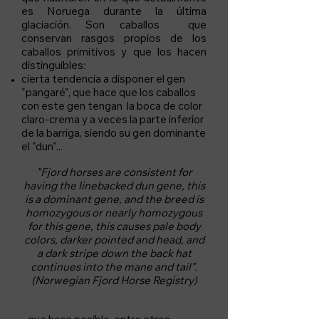
es Noruega durante la última
glaciación. Son caballos que
conservan rasgos propios de los
caballos primitivos y que los hacen
distinguibles:
cierta tendencia a disponer el gen
"pangaré", que hace que los caballos
con este gen tengan la boca de color
claro-crema y a veces la parte inferior
de la barriga, siendo su gen dominante
el "dun"...
"Fjord horses are consistent for
having the linebacked dun gene, this
is a dominant gene, and the breed is
homozygous or nearly homozygous
for this gene, this causes pale body
colors, darker pointed and head, and
a dark stripe down the back hat
continues into the mane and tail".
(Norwegian Fjord Horse Registry)