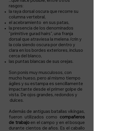
...que hace posible, entre otros
rasgos:
la raya dorsal oscura que recorre su
columna vertebral,
el acebramiento en sus patas,
la presencia de los denominados
"primitive gurad hairs", una franja
dorsal que atraviesa la melena /crin y
la cola siendo oscura por dentro y
clara en los bordes exteriores, incluso
cerca del blanco,
las puntas blancas de sus orejas.
Son ponis muy musculosos, con
mucho hueso, pero al mismo tiempo
ágiles y su estampa es sencillamente
impactante desde el primer golpe de
vista. De ojos grandes, redondos y
dulces.
Además de antiguas batallas vikingas,
fueron utilizados como
compañeros
de trabajo
en el campo y en el bosque
durante cientos de años. Es el caballo