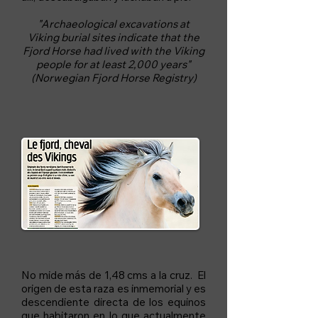
"Archaeological excavations at
Viking burial sites indicate that the
Fjord Horse had lived with the Viking
people for at least 2,000 years"
(Norwegian Fjord Horse Registry)
No mide más de 1,48 cms a la cruz. El
origen de esta raza es inmemorial y es
descendiente directa de los equinos
que habitaron en lo que actualmente