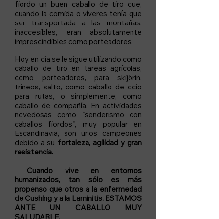
fiordo un buen caballo de tiro que,
cuando la comida o víveres tenía que
ser transportada a las montañas,
inaccesibles, eran absolutamente
imprescindibles como porteadores.
Hoy en día se le sigue utilizando como
caballo de tiro en tareas agrícolas,
como porteadores, para skijörin,
trineos, salto, como caballo de ocio
para rutas, o simplemente, como
caballo de compañía. En actividades
novedosas como "senderismo con
caballos fiordos", muy popular en
Escandinavia, son unos campeones
debido a su
fortaleza, agilidad y gran
resistencia.
Cuando vive en entornos
humanizados, tan sólo es más
propenso que otros a la enfermedad
de Cushing y a la Laminitis. ESTAMOS
ANTE UN CABALLO MUY
SALUDABLE.