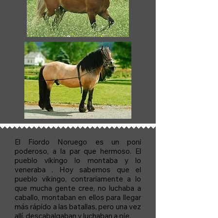
El Fiordo Noruego es un poni
poderoso, a la par que hermoso. El
pueblo vikingo lo montaba y lo
veneraba . Hoy sabemos que el
pueblo vikingo, contrariamente a lo
que mucha gente cree, no luchaba a
caballo, montaban en ellos para llegar
más rápido a las batallas, pero una vez
allí, descabalgaban y luchaban a pie.