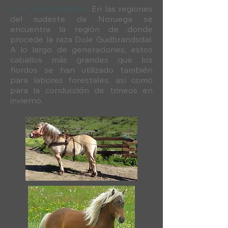
Dole Gudbrandsdal.
En las regiones
del sudeste de Noruega se
encuentra la región de donde
procede la raza Dole Gudbrandsdal.
A lo largo de generaciones, estos
caballos más grandes que los
fiordos se han utilizado también
para labores forestales, así como
para la conducción de trineos en
invierno.