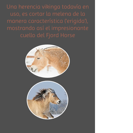
Una herencia vikinga todavía en
uso, es cortar la melena de la
manera característica ('erigida'),
mostrando así el impresionante
cuello del Fjord Horse