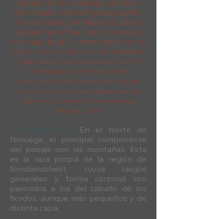
draught horse muscling and bone,
with smaller size and greater agility.
It has a strong, arched neck, sturdy
legs and good feet, and a compact,
muscular body"
(CURRENT BREEDING AND
GENETIC HEALTH STATUS OF THE NORWEGIAN
FJORD HORSE, Julianne Rochmann, FACULTY
OF VETERINARY SCIENCE BUDAPEST
Institute for Animal Breeding, Nutrition and
Laboratory Animal Science Department for
Veterinary Genetics and Animal Breeding,
Budapest, 2016)
Nordlandshest.
En el Norte de
Noruega, el principal componente
del paisaje son las montañas. Esta
es la raza propia de la región de
Nordlandshest, cuyos rasgos
generales y forma corporal son
parecidos a los del caballo de los
fiordos, aunque más pequeños y de
distinta capa. ​