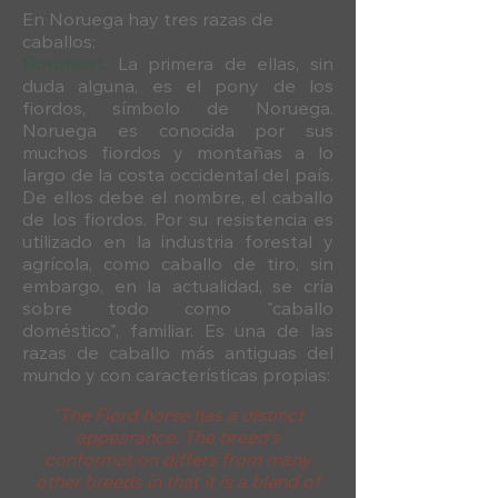
En Noruega hay tres razas de
caballos:
Fjordhest.
La primera de ellas, sin
duda alguna, es el pony de los
fiordos, símbolo de Noruega.
Noruega es conocida por sus
muchos fiordos y montañas a lo
largo de la costa occidental del país.
De ellos debe el nombre, el caballo
de los fiordos. Por su resistencia es
utilizado en la industria forestal y
agrícola, como caballo de tiro, sin
embargo, en la actualidad, se cría
sobre todo como "caballo
doméstico", familiar. Es una de las
razas de caballo más antiguas del
mundo y con características propias:
"The Fjord horse has a distinct
appearance. The breed's
conformation differs from many
other breeds in that it is a blend of