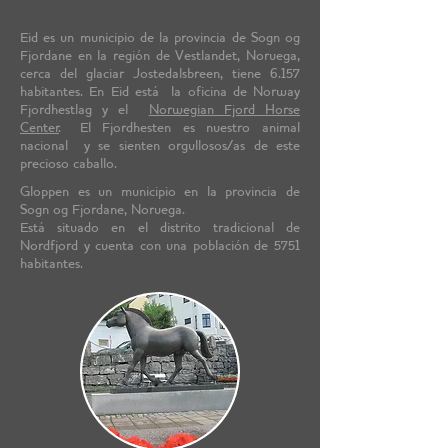
Eid es un municipio de la provincia de Sogn og
Fjordane en la región de Vestlandet, Noruega,
cerca del glaciar Jostedalsbreen, tiene 6.157
habitantes. En Eid está la oficina de Norway
Fjordhestlag y el
Norwegian Fjord Horse
Center
. "El Fjordhesten es nuestro animal
nacional" y se sienten orgullosos/as de este
precioso caballo.
Gloppen es un municipio en la provincia de
Sogn og Fjordane, Noruega.
Está situado en el distrito tradicional de
Nordfjord y cuenta con una población de 5751
habitantes.