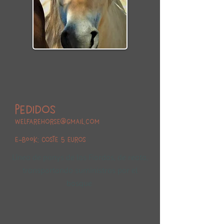
pedidos
welfarehorse@gmail.com
E-BOOK: Coste 5 euros
Línea de ponys de los Fiordos, de reata,
transportando suministros por el
bosque