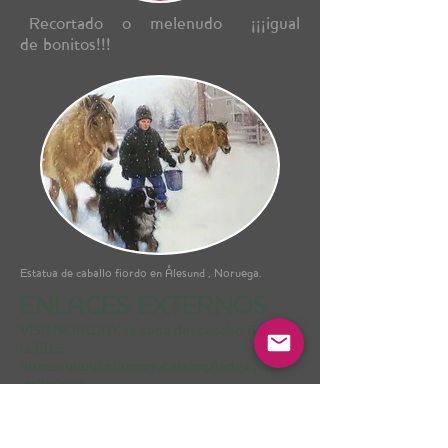
"Recortado" o "melenudo" ¡¡¡igual
de bonitos!!!
Estatua de caballo fiordo en Ålesund , Noruega.
ENLACES EXTERNOS
VISITNORWAY, la cuna del caballo fiordo
WEBS:
https://www.nfhr.com/catalog/index.php?
intllinks=1
https://www.fjordhorseinternational.org/Fj
HI/