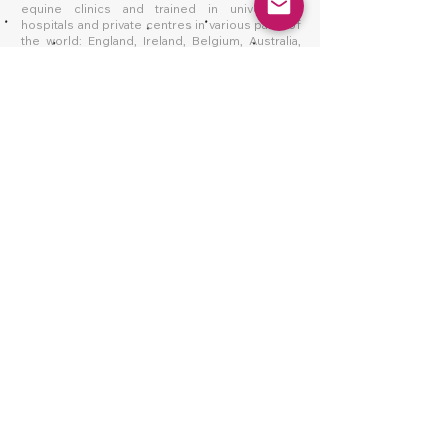
equine clinics and trained in universities,
hospitals and private centres in various parts of
the world: England, Ireland, Belgium, Australia,
South Africa, Argentina, USA.
IMPORTAN NOTE: IT IS FORBIDDEN TO