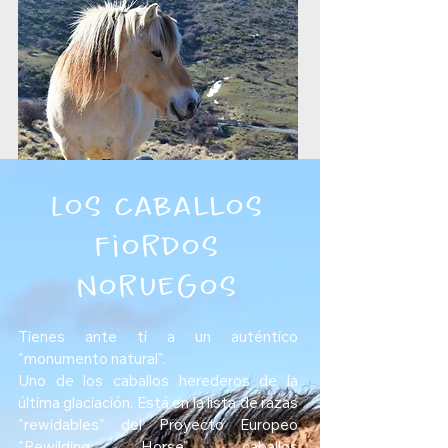
Los caballos
fiordos
noruegos
Tienes ante ti a un auténtico
"monumento natural".
Uno de los caballos herederos de la
última glaciación. Está en la lista de razas
"rewidables" del Proyecto Europeo