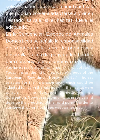
"Rewilding Horse", caballos
seleccionados por sus características
que podrían volver a adaptarse a vivir en
estado salvaje, si el hábitat fuera el
adecuado.
En la Convención Europea de Animales
Domésticos se señaló la responsabilidad
de Noruega en la tarea de preservar y
desarrollar la cría del pony de los fiordos
para conservar a esta primitiva raza.
You have a real "natural monument" in front of you.
Today it is on the list of "rewildable" breeds of the
European "Rewilding Horse Project", horses
selected for their characteristics, which could be
adapted to live in the wild again, if the habitat were
suitable. In the European Domestic Animals
Convention, Norway's responsibility to preserve and
develop the breeding of the fjord pony in order to
conserve this primitive breed was pointed out.