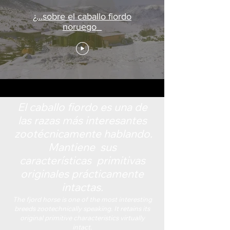
¿...sobre el caballo fiordo
noruego_
El caballo fiordo es una de
las razas más interesantes
zootécnicamente hablando.
Mantiene sus
características primitivas
originales prácticamente
intactas.
The fjord horse is one of the most interesting
breeds zootechnically speaking. It retains its
original primitive characteristics virtually
intact.